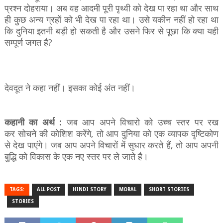
प्रश्न
दोहराया।
अब
वह
आदमी
पूरी
पृथ्वी
को
देख
पा
रहा
था
और
साथ
ही कुछ अन्य ग्रहों को भी देख पा रहा था।
उसे
यकीन
नहीं
हो
रहा
था
कि
दुनिया
इतनी
बड़ी हो सकती है
और
उसने फिर से पूछा कि क्या यही
सम्पूर्ण जगत है?
देवदूत ने कहा नहीं। इसका कोई अंत नहीं।
कहानी
का अर्थ
:
जब
आप
अपने विचारो
को
उच्च
स्तर
पर
रख
कर
सोचने
की
कोशिश
करेंगे
, तो
आप
दुनिया
को
एक
व्यापक
दृष्टिकोण
से
देख
पाएंगे।
जब
आप
अपने
विचारों
में
सुधार
करते
हैं
,
तो
आप
अपनी
बुद्धि
को विकास के एक नए स्तर
पर ले जाते है।
TAGS:
ALL POST
HINDI STORY
MORAL
SHORT STORIES
STORIES