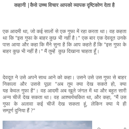
कहानी |कैसे उच्च विचार आपको व्यापक दृष्टिकोण देता है
एक
आदमी
था
,
जो
कई
सालों
से
एक
गुफा
में
रहा
करता
था।
वह
कहता
था
कि
"
इस
गुफा
के
बाहर
कुछ
भी
नहीं
है।
"
एक
बार
एक
देवदूत
उनके
पास
आया
और
कहा
कि
मैंने
सुना
है
कि
आप
कहते
हैं
कि
"
इस
गुफा
के
बाहर
कुछ
भी
नहीं
है।
"
मैं
तुम्हें
कुछ दिखाना चाहता हूँ।
देवदूत
ने
उसे
अपने
साथ
आने
को
कहा।
उसने
उसे
उस
गुफा
से
बाहर
निकाला
और
उससे
पूछा
"
अब
तुम
क्या
देख
सकते
हो
,
क्या
यह
केवल
गुफा
है
"
।
वह
आदमी
अब
खुले
जंगल
में
था
और
बहुत
सारी
अन्य
चीजें
देख
सकता
था।
वह
आश्चर्यचकित
था
,
और
कहा
, "
मैं
उस
गुफा
के
अलावा
कई
चीजें
देख
सकता
हूं
,
लेकिन
क्या
ये
ही
सम्पूर्ण
दुनिया
हैं
?"