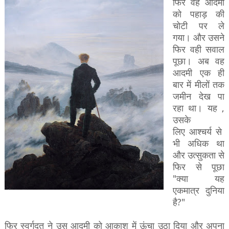
फिर
वह
आदमी
को
पहाड़
की
चोटी
पर
ले
गया।
और
उसने
फिर
वही
सवाल
पूछा।
अब
वह
आदमी
एक
ही
बार
में
मीलों
तक
जमीन
देख
पा
रहा
था।
यह ,
उसके
लिए
आश्चर्य
से
भी
अधिक
था
और
उत्सुकता
से
फिर
से
पूछा
"
क्या
यह
एकमात्र
दुनिया
है
?"
फिर
स्वर्गदूत
ने
उस
आदमी
को
आकाश
में
ऊंचा
उठा
दिया
और
अपना